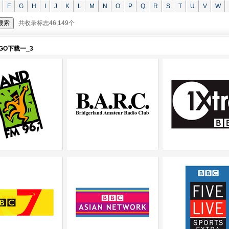
F
G
H
I
J
K
L
M
N
O
P
Q
R
S
T
U
V
W
共收录标志46,149个
O下载一_3