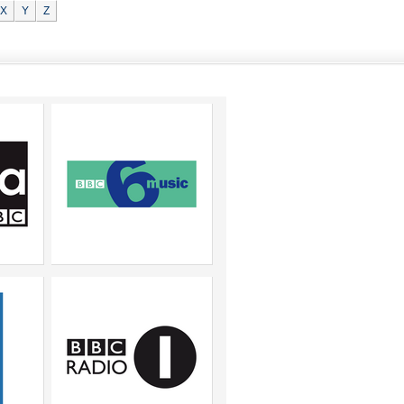
X
Y
Z