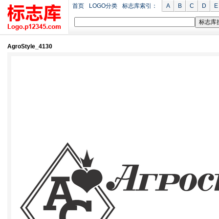
首页
LOGO分类
标志库索引：
A
B
C
D
E
AgroStyle_4130