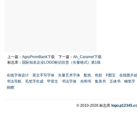
上一篇：
AgroPromBank下载
下一篇：
Ah_Caramel下载
标志库：
国际知名企业LOGO标识欣赏（矢量格式）第1辑
在线字体设计
英文手写字体
矢量艺术字体
配色
色彩
P图宝
在线图片
书法导航
毛笔字生成
甲骨文
书法字体
光明书
集美书
五体书
钢笔字
捐赠
© 2010-2026 标志库
logo.p12345.