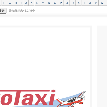
F
G
H
I
J
K
L
M
N
O
P
Q
R
S
T
U
V
W
共收录标志46,149个