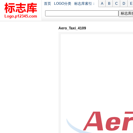
首页
LOGO分类
标志库索引：
A
B
C
D
E
Aero_Taxi_4109