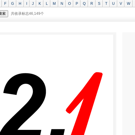
F
G
H
I
J
K
L
M
N
O
P
Q
R
S
T
U
V
W
共收录标志46,149个