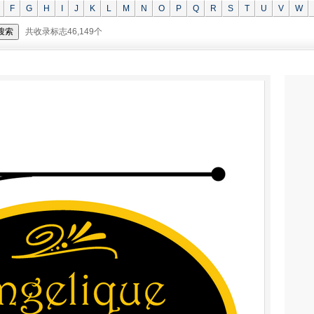
F
G
H
I
J
K
L
M
N
O
P
Q
R
S
T
U
V
W
共收录标志46,149个