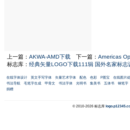
上一篇：
AKWA-AMD下载
下一篇：
Americas O
标志库：
经典矢量LOGO下载111辑 国外名家标
在线字体设计
英文手写字体
矢量艺术字体
配色
色彩
P图宝
在线图片
书法导航
毛笔字生成
甲骨文
书法字体
光明书
集美书
五体书
钢笔字
捐赠
© 2010-2026 标志库
logo.p12345.